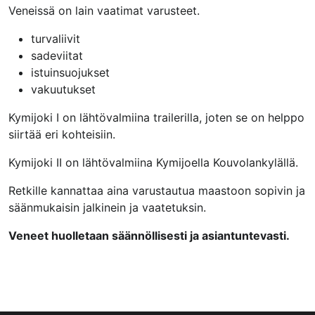
Veneissä on lain vaatimat varusteet.
turvaliivit
sadeviitat
istuinsuojukset
vakuutukset
Kymijoki I on lähtövalmiina trailerilla, joten se on helppo
siirtää eri kohteisiin.
Kymijoki II on lähtövalmiina Kymijoella Kouvolankylällä.
Retkille kannattaa aina varustautua maastoon sopivin ja
säänmukaisin jalkinein ja vaatetuksin.
Veneet huolletaan säännöllisesti ja asiantuntevasti.