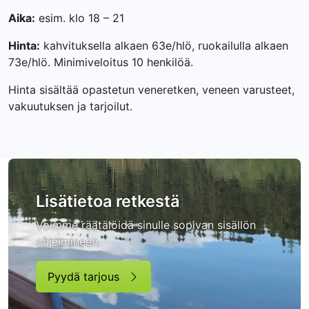
Aika:
esim. klo 18 – 21
Hinta:
kahvituksella alkaen 63e/hlö, ruokailulla alkaen
73e/hlö. Minimiveloitus 10 henkilöä.
Hinta sisältää opastetun veneretken, veneen varusteet,
vakuutuksen ja tarjoilut.
Lisätietoa retkestä
Voimme räätälöidä sinulle sopivan sisällön
ohjelmineen.
Pyydä tarjous