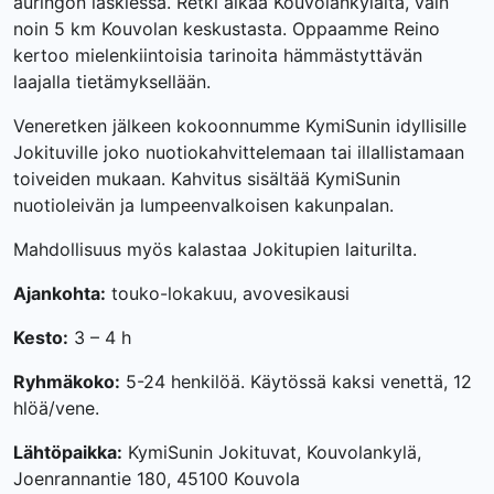
auringon laskiessa. Retki alkaa Kouvolankylältä, vain
noin 5 km Kouvolan keskustasta. Oppaamme Reino
kertoo mielenkiintoisia tarinoita hämmästyttävän
laajalla tietämyksellään.
Veneretken jälkeen kokoonnumme KymiSunin idyllisille
Jokituville joko nuotiokahvittelemaan tai illallistamaan
toiveiden mukaan. Kahvitus sisältää KymiSunin
nuotioleivän ja lumpeenvalkoisen kakunpalan.
Mahdollisuus myös kalastaa Jokitupien laiturilta.
Ajankohta:
touko-lokakuu, avovesikausi
Kesto:
3 – 4 h
Ryhmäkoko:
5-24 henkilöä. Käytössä kaksi venettä, 12
hlöä/vene.
Lähtöpaikka:
KymiSunin Jokituvat, Kouvolankylä,
Joenrannantie 180, 45100 Kouvola