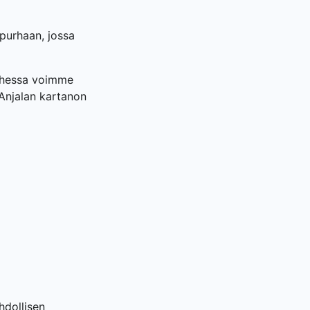
apurhaan, jossa
 ohessa voimme
 Anjalan kartanon
hdollisen