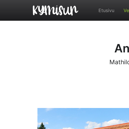
Etusivu
Ve
An
Mathil