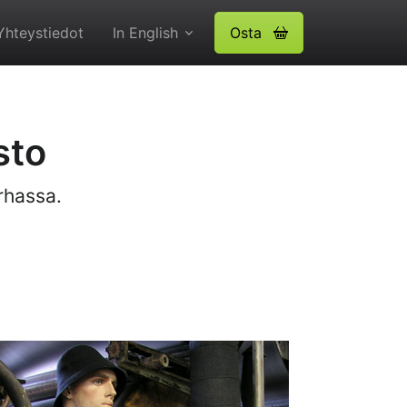
Yhteystiedot
In English
Osta
sto
rhassa.