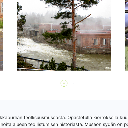
nkkapurhan teollisuusmuseosta. Opastetulla kierroksella kuu
rinoita alueen teollistumisen historiasta. Museon sydän on pa