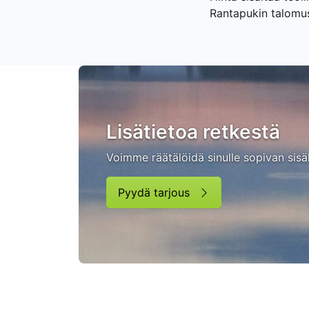
Rantapukin talomus
Lisätietoa retkestä
Voimme räätälöidä sinulle sopivan sisä
Pyydä tarjous