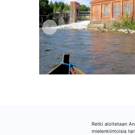
Retki aloitetaan A
mielenkiintoisia ta