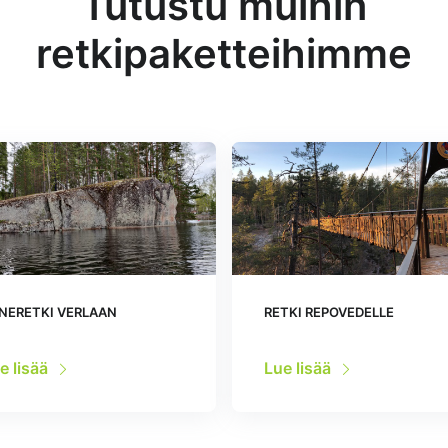
Tutustu muihin
retkipaketteihimme
NERETKI VERLAAN
RETKI REPOVEDELLE
e lisää
Lue lisää