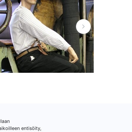
llaan
ikoilleen entisöity,