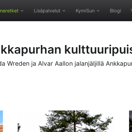
neretket
Lisäpalvelut
KymiSun
Blogi
kkapurhan kulttuuripui
da Wreden ja Alvar Aallon jalanjäljillä Ankkapu