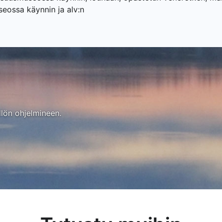
eossa käynnin ja alv:n
llön ohjelmineen.