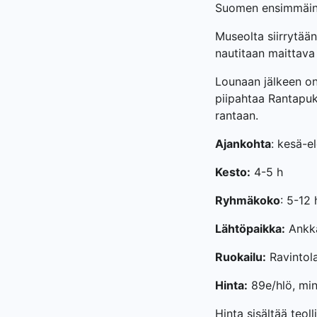
Suomen ensimmäine
Museolta siirrytää
nautitaan maittava
Lounaan jälkeen o
piipahtaa Rantapuk
rantaan.
Ajankohta
: kesä-e
Kesto:
4-5 h
Ryhmäkoko
: 5-12 
Lähtöpaikka:
Ankka
Ruokailu:
Ravintol
Hinta:
89e/hlö, min
Hinta sisältää teo