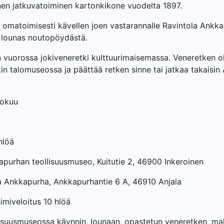
n jatkuvatoiminen kartonkikone vuodelta 1897.
n omatoimisesti kävellen joen vastarannalle Ravintola Ankk
 lounas noutopöydästä.
n vuorossa jokiveneretki kulttuurimaisemassa. Veneretken
in talomuseossa ja päättää retken sinne tai jatkaa takaisin
lokuu
hlöä
purhan teollisuusmuseo, Kuitutie 2, 46900 Inkeroinen
a Ankkapurha, Ankkapurhantie 6 A, 46910 Anjala
imiveloitus 10 hlöä
llisuusmuseossa käynnin, lounaan, opastetun veneretken, ma