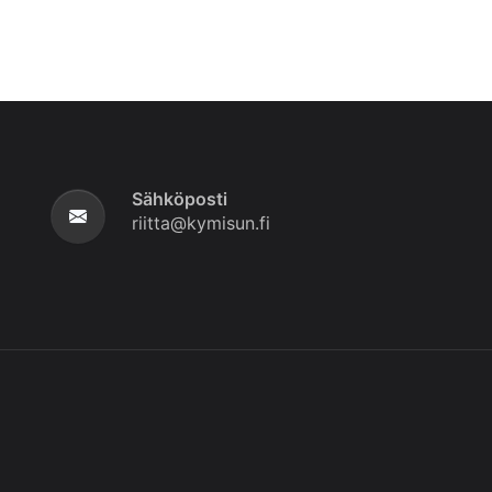
Sähköposti
riitta@kymisun.fi