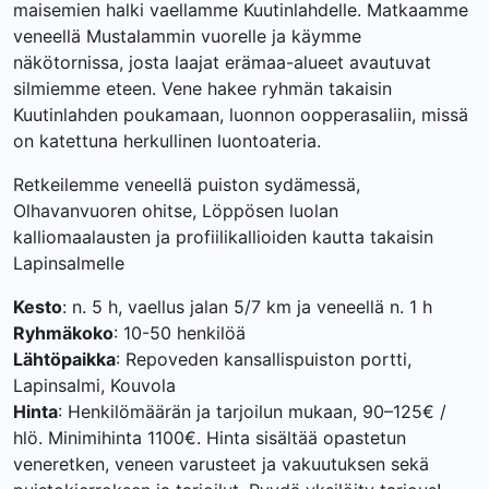
maisemien halki vaellamme Kuutinlahdelle. Matkaamme
veneellä Mustalammin vuorelle ja käymme
näkötornissa, josta laajat erämaa-alueet avautuvat
silmiemme eteen. Vene hakee ryhmän takaisin
Kuutinlahden poukamaan, luonnon oopperasaliin, missä
on katettuna herkullinen luontoateria.
Retkeilemme veneellä puiston sydämessä,
Olhavanvuoren ohitse, Löppösen luolan
kalliomaalausten ja profiilikallioiden kautta takaisin
Lapinsalmelle
Kesto
: n. 5 h, vaellus jalan 5/7 km ja veneellä n. 1 h
Ryhmäkoko
: 10-50 henkilöä
Lähtöpaikka
: Repoveden kansallispuiston portti,
Lapinsalmi, Kouvola
Hinta
: Henkilömäärän ja tarjoilun mukaan, 90–125€ /
hlö. Minimihinta 1100€. Hinta sisältää opastetun
veneretken, veneen varusteet ja vakuutuksen sekä