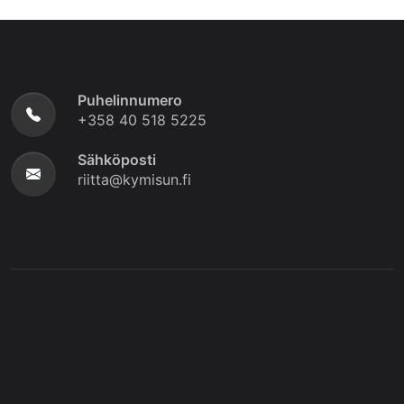
Puhelinnumero
+358 40 518 5225
Sähköposti
riitta@kymisun.fi