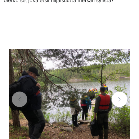
oletko se, joka etsii hiljaisuutta metsän sylistä?