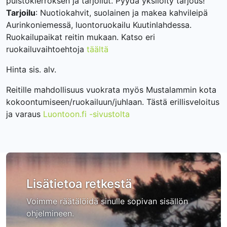
puistokierroksen ja tarjoilut. Pyydä yksilöity tarjous!
Tarjoilu
: Nuotiokahvit, suolainen ja makea kahvileipä
Aurinkoniemessä, luontoruokailu Kuutinlahdessa.
Ruokailupaikat reitin mukaan. Katso eri
ruokailuvaihtoehtoja
täältä
Hinta sis. alv.
Reitille mahdollisuus vuokrata myös Mustalammin kota
kokoontumiseen/ruokailuun/juhlaan. Tästä erillisveloitus
ja varaus
Luontoon.fi -sivustolta
Lisätietoa retkestä
Voimme räätälöidä sinulle sopivan sisällön
ohjelmineen.