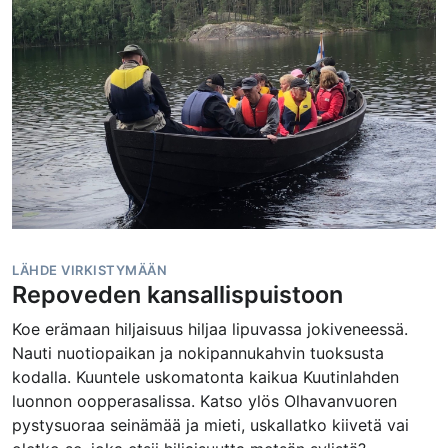
LÄHDE VIRKISTYMÄÄN
Repoveden kansallispuistoon
Koe erämaan hiljaisuus hiljaa lipuvassa jokiveneessä.
Nauti nuotiopaikan ja nokipannukahvin tuoksusta
kodalla. Kuuntele uskomatonta kaikua Kuutinlahden
luonnon oopperasalissa. Katso ylös Olhavanvuoren
pystysuoraa seinämää ja mieti, uskallatko kiivetä vai