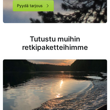
Pyydä tarjous
Tutustu muihin
retkipaketteihimme