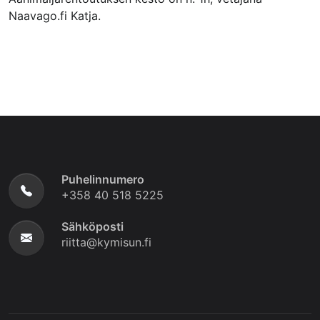
Naavago.fi Katja.
Puhelinnumero
+358 40 518 5225
Sähköposti
riitta@kymisun.fi