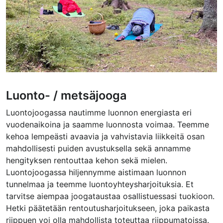
Luonto- / metsäjooga
Luontojoogassa nautimme luonnon energiasta eri
vuodenaikoina ja saamme luonnosta voimaa. Teemme
kehoa lempeästi avaavia ja vahvistavia liikkeitä osan
mahdollisesti puiden avustuksella sekä annamme
hengityksen rentouttaa kehon sekä mielen.
Luontojoogassa hiljennymme aistimaan luonnon
tunnelmaa ja teemme luontoyhteysharjoituksia. Et
tarvitse aiempaa joogataustaa osallistuessasi tuokioon.
Hetki päätetään rentoutusharjoitukseen, joka paikasta
riippuen voi olla mahdollista toteuttaa riippumatoissa.