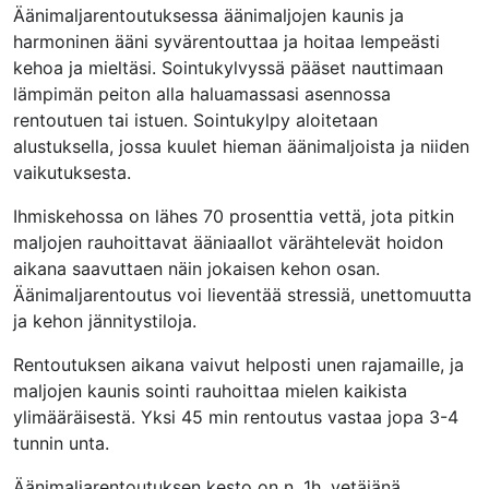
Äänimaljarentoutuksessa äänimaljojen kaunis ja
harmoninen ääni syvärentouttaa ja hoitaa lempeästi
kehoa ja mieltäsi. Sointukylvyssä pääset nauttimaan
lämpimän peiton alla haluamassasi asennossa
rentoutuen tai istuen. Sointukylpy aloitetaan
alustuksella, jossa kuulet hieman äänimaljoista ja niiden
vaikutuksesta.
Ihmiskehossa on lähes 70 prosenttia vettä, jota pitkin
maljojen rauhoittavat ääniaallot värähtelevät hoidon
aikana saavuttaen näin jokaisen kehon osan.
Äänimaljarentoutus voi lieventää stressiä, unettomuutta
ja kehon jännitystiloja.
Rentoutuksen aikana vaivut helposti unen rajamaille, ja
maljojen kaunis sointi rauhoittaa mielen kaikista
ylimääräisestä. Yksi 45 min rentoutus vastaa jopa 3-4
tunnin unta.
Äänimaljarentoutuksen kesto on n. 1h, vetäjänä