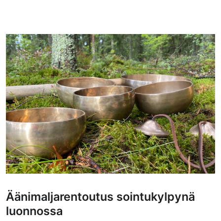
Äänimaljarentoutus sointukylpynä
luonnossa