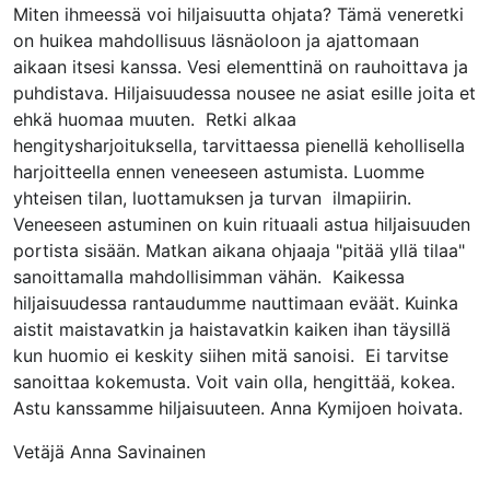
Miten ihmeessä voi hiljaisuutta ohjata? Tämä veneretki
on huikea mahdollisuus läsnäoloon ja ajattomaan
aikaan itsesi kanssa. Vesi elementtinä on rauhoittava ja
puhdistava. Hiljaisuudessa nousee ne asiat esille joita et
ehkä huomaa muuten. Retki alkaa
hengitysharjoituksella, tarvittaessa pienellä kehollisella
harjoitteella ennen veneeseen astumista. Luomme
yhteisen tilan, luottamuksen ja turvan ilmapiirin.
Veneeseen astuminen on kuin rituaali astua hiljaisuuden
portista sisään. Matkan aikana ohjaaja "pitää yllä tilaa"
sanoittamalla mahdollisimman vähän. Kaikessa
hiljaisuudessa rantaudumme nauttimaan eväät. Kuinka
aistit maistavatkin ja haistavatkin kaiken ihan täysillä
kun huomio ei keskity siihen mitä sanoisi. Ei tarvitse
sanoittaa kokemusta. Voit vain olla, hengittää, kokea.
Astu kanssamme hiljaisuuteen. Anna Kymijoen hoivata.
Vetäjä Anna Savinainen