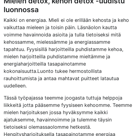
Mielen detox, kehon detox -uudistu
luonnossa
Kaikki on energiaa. Mieli ei ole erillään kehosta ja keho
vaikuttaa mieleen ja toisin päin. Läsnäolon kautta
voimme havainnoida asioita ja tulla tietoiseksi mitä
kehossamme, mielessämme ja energiassamme
tapahtuu. Fyysisillä harjoitteilla puhdistamme kehoa,
mielen harjoitteilla puhdistamme mieltämme ja
energiaharjoitteilla tasapainotamme
kokonaisuutta.Luonto tukee hermostollista
rauhoittumista ja antaa mahtavat puitteet latautua
uudelleen.
Tässä työpajassa teemme joogasta tuttuja helppoja
liikkeitä jotta pääsemme fyysiseen kehoomme. Teemme
mielen harjoituksen jossa hyväksymme kaikki
ajatuksemme, havainnoimme ja tulemme täysin
tietoiseksi olemassaolomme hetkestä.
Hengitysharjoituksella tasapainotamme energiaa